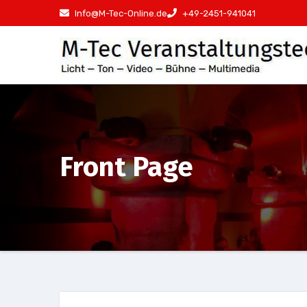
Zum
Info@M-Tec-Online.de
+49-2451-941041
Inhalt
springen
Front Page