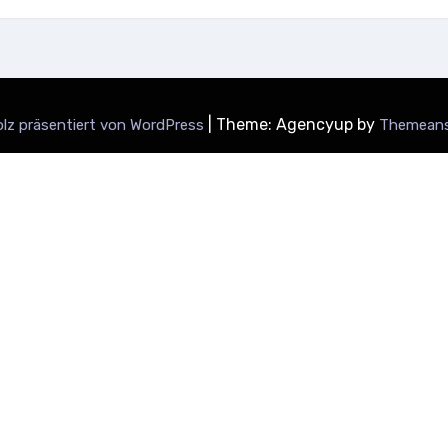
|
Theme: Agencyup by
olz präsentiert von WordPress
Themeans