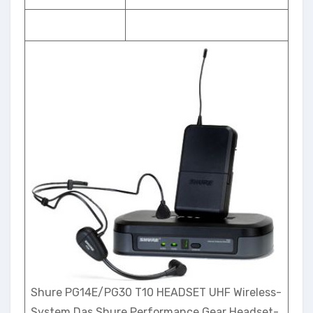
Shure PG14E/PG30 T10 HEADSET UHF Wireless-
System Das Shure Performance Gear Headset-